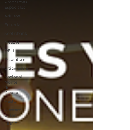
Programas
Especiales
Adultos
Editorial
Scotiabank
MetLife
DELL
Accenture
Citibanamex
Nacional
Monte
de
Piedad
HSBC
Western
Union
LINDE