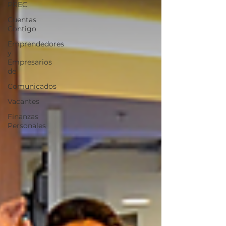
PREC
Cuentas
Contigo
Emprendedores
y
Empresarios
de
Comunicados
Vacantes
Finanzas
Personales