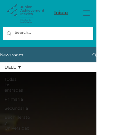
Inicio
Newsroom
DELL
Todas
las
entradas
Primaria
Secundaria
Bachillerato
y
Universidad