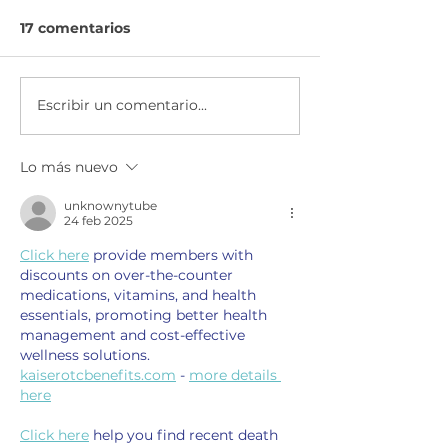
17 comentarios
Escribir un comentario...
HP Life desafía a los
Junior Achie
jóvenes en 3 ciudades
se suma a la c
de la región
Mundial por la
Lo más nuevo
educación de
UNESCO.
unknownytube
24 feb 2025
Click here
 provide members with 
discounts on over-the-counter 
medications, vitamins, and health 
essentials, promoting better health 
management and cost-effective 
wellness solutions. 
kaiserotcbenefits.com
 - 
more details 
here
Click here
 help you find recent death 