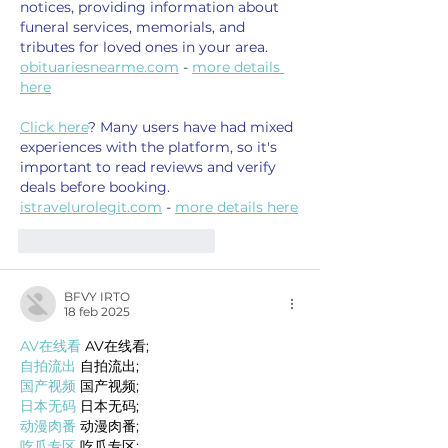
notices, providing information about 
funeral services, memorials, and 
tributes for loved ones in your area. 
obituariesnearme.com
 - 
more details 
here
Click here
? Many users have had mixed 
experiences with the platform, so it's 
important to read reviews and verify 
deals before booking. 
istravelurolegit.com
 - 
more details here
Me gusta
Reaccionar
BFVY IRTO
18 feb 2025
AV在线看
 AV在线看;
自拍流出
 自拍流出;
国产视频
 国产视频;
日本无码
 日本无码;
动漫肉番
 动漫肉番;
吃瓜专区
 吃瓜专区;