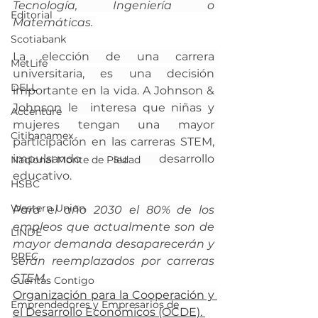
Tecnología, Ingeniería o 
Editorial
Matemáticas. 
Scotiabank
La elección de una carrera 
MetLife
universitaria, es una decisión 
DELL
importante en la vida. A Johnson & 
Johnson le  interesa que niñas y 
Accenture
mujeres tengan una mayor 
Citibanamex
participación en las carreras STEM, 
impulsando su desarrollo 
Nacional Monte de Piedad
educativo.
HSBC
Western Union
Para el año 2030 el 80% de los 
empleos que actualmente son de 
LINDE
mayor demanda desaparecerán y 
PREC
serán reemplazados por carreras 
STEM.
Cuentas Contigo
Organización para la Cooperación y 
Emprendedores y Empresarios de
el Desarrollo Económicos (OCDE).