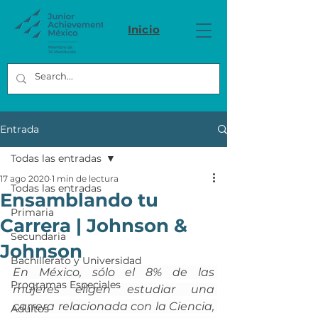
Inicio
Entrada
Todas las entradas
17 ago 2020
1 min de lectura
Todas las entradas
Ensamblando tu
Primaria
Carrera | Johnson &
Secundaria
Johnson
Bachillerato y Universidad
En México, sólo el 8% de las 
Programas Especiales
mujeres eligen estudiar una 
carrera relacionada con la Ciencia, 
Adultos