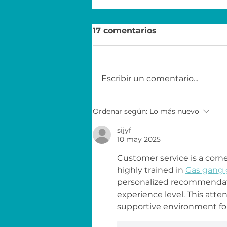
17 comentarios
Escribir un comentario...
Sigue conectado: pronto
Ordenar según:
Lo más nuevo
habrá nuevas
oportunidades
sijyf
10 may 2025
Customer service is a corn
highly trained in 
Gas gang
personalized recommendatio
experience level. This atte
supportive environment for a
Me gusta
Reaccionar