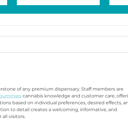
HP Life desafía a los
Jun
jóvenes en 3 ciudades de
suma
la región
Mund
de 
erstone of any premium dispensary. Staff members are 
 gummies
 cannabis knowledge and customer care, offer
ns based on individual preferences, desired effects, a
ntion to detail creates a welcoming, informative, and 
ll visitors.