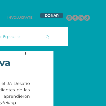
DONAR
INVOLÚCRATE
 Especiales
namex
ova
ntas Contigo
el JA Desafío 
iantes de las 
les
aprendieron 
ytelling.