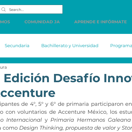
EMOS
COMUNIDAD JA
APRENDE E INFÓRMATE
Secundaria
Bachillerato y Universidad
Programas
tura
tiabank
MetLife
DELL
Accenture
Citiba
 Edición Desafío Inn
Accenture
HSBC
Western Union
LINDE
PREC
Cue
pantes de 4°, 5° y 6° de primaria participaron en 
to con voluntarios de Accenture México, los estud
s de
Comunicados
Vacantes
Finanzas Persona
o Internacional
 y 
Primaria Hermanos Galeana
a como
 Design Thinking, propuesta de valor y Stor