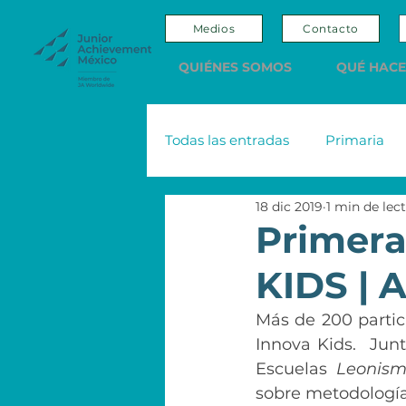
Medios
Contacto
QUIÉNES SOMOS
QUÉ HAC
Todas las entradas
Primaria
18 dic 2019
1 min de lec
Adultos
Editorial
Sco
Primera
KIDS | 
Nacional Monte de Piedad
Más de 200 partici
Innova Kids.  Jun
Emprendedores y Empresario
Escuelas 
Leonism
sobre metodologí