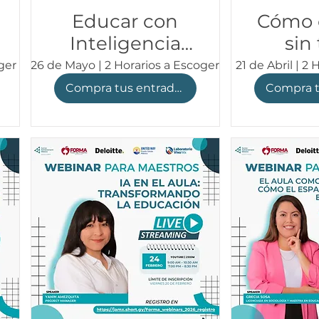
Educar con
Cómo 
Inteligencia
sin
Artificial |
drama
oger
26 de Mayo | 2 Horarios a Escoger
21 de Abril | 2
Webinar
Sal
Compra tus entradas
FORMA con
We
Adriana
FORM
Hernandez