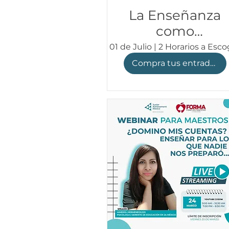
La Enseñanza
como
Liderazgo
01 de Julio | 2 Horarios a Esc
Colectivo |
Compra tus entradas
Webinar
FORMA con
Juan Manuel
González