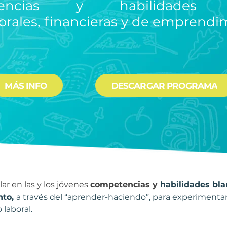
tencias y habilidades b
orales, financieras y de emprendi
MÁS INFO
DESCARGAR PROGRAMA
ar en las y los jóvenes 
competencias y 
habilidades bla
to, 
a través del “aprender-haciendo”, para experimentar l
laboral.