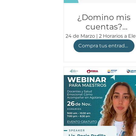
¿Domino mis
cuentas?
Enseñar para
24 de Marzo | 2 Horarios a Ele
lo que nadie
Compra tus entradas
nos preparó -
Marisol
Hermenegildo
| WEBINAR
FORMA Marzo