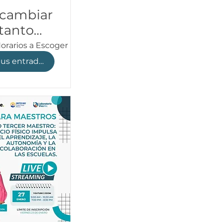
cambiar
 tanto
. - Vero
 Horarios a Escoger
daña |
Compra tus entradas
binar
A 2026