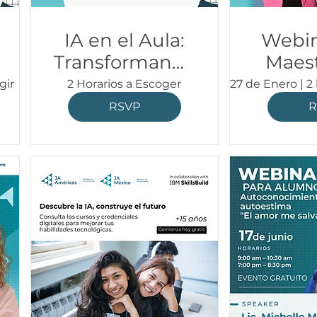
IA en el Aula:
Webin
Transformando
Maest
la Educación |
aul
gir
2 Horarios a Escoger
27 de Enero | 2
FORMA
tercer
RSVP
R
WEBINAR
| Gre
2026