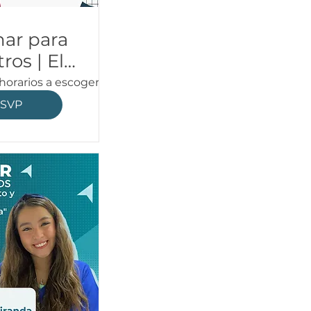
ar para
ros | El
a como
 horarios a escoger
 maestro
SVP
cia Sosa