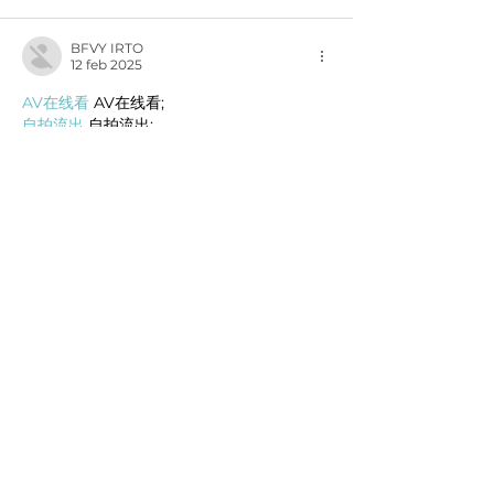
BFVY IRTO
12 feb 2025
AV在线看
 AV在线看;
自拍流出
 自拍流出;
国产视频
 国产视频;
日本无码
 日本无码;
动漫肉番
 动漫肉番;
吃瓜专区
 吃瓜专区;
SM调教
 SM调教;
ASMR
 ASMR;
国产探花
 国产探花;
强奸乱伦
 强奸乱伦;
Me gusta
Reaccionar
BFVY IRTO
09 ene 2025
代发外链
 提权重点击找我;
游戏推广
 游戏推广;