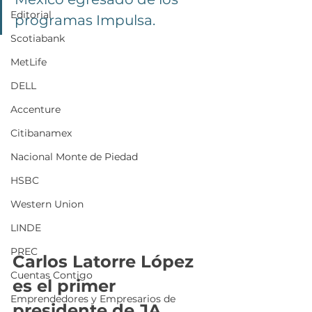
Editorial
programas Impulsa.
Scotiabank
MetLife
DELL
Accenture
Citibanamex
Nacional Monte de Piedad
HSBC
Western Union
LINDE
PREC
Carlos Latorre López 
Cuentas Contigo
es el primer 
Emprendedores y Empresarios de
presidente de 
JA 