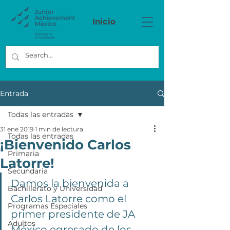
Inicio
Entrada
Todas las entradas
31 ene 2019
1 min de lectura
Todas las entradas
¡Bienvenido Carlos
Primaria
Latorre!
Secundaria
Damos la bienvenida a 
Bachillerato y Universidad
Carlos Latorre como el 
Programas Especiales
primer presidente de JA 
Adultos
México egresado de los 