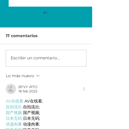
17 comentarios
Escribir un comentario...
HP Life desafía a los
Junior Achie
jóvenes en 3 ciudades
se suma a la c
de la región
Mundial por la
Lo más nuevo
educación de
UNESCO.
BFVY IRTO
18 feb 2025
AV在线看
 AV在线看;
自拍流出
 自拍流出;
国产视频
 国产视频;
日本无码
 日本无码;
动漫肉番
 动漫肉番;