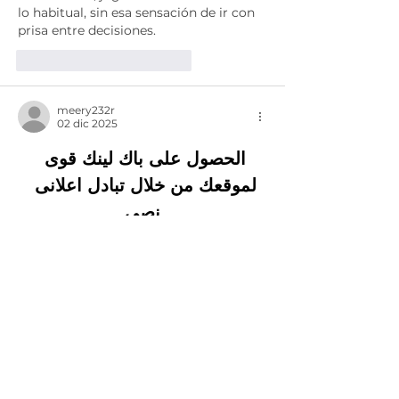
lo habitual, sin esa sensación de ir con 
prisa entre decisiones.
Me gusta
Reaccionar
meery232r
02 dic 2025
الحصول على باك لينك قوى 
لموقعك من خلال تبادل اعلانى 
نصى
 معنا عبر004917637777797 
الواتس اب
شيخ روحاني
جلب 
الحبيب
Berlinintim
Berlin Intim