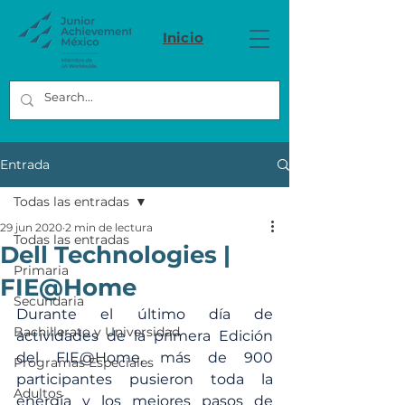
Inicio
Entrada
Todas las entradas
29 jun 2020
2 min de lectura
Todas las entradas
Dell Technologies |
Primaria
FIE@Home
Secundaria
Durante el último día de 
Bachillerato y Universidad
actividades de la primera Edición 
del FIE@Home, más de 900 
Programas Especiales
participantes pusieron toda la 
Adultos
energía y los mejores pasos de 