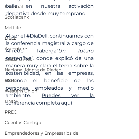
baile en nuestra activación 
Editorial
deportiva desde muy temprano. 
Scotiabank
MetLife
Al ser el 
#DíaDell
, continuamos con 
DELL
la conferencia magistral a cargo de 
Accenture
Alfredo Taborga
"Un futuro 
sostenible",
 donde explicó de una 
Citibanamex
manera muy clara el tema sobre la 
Nacional Monte de Piedad
sosteniblidad, en las empresas, 
HSBC
uniendo el beneficio de las 
personas, empleados y medio 
Western Union
ambiente. 
Puedes ver la 
LINDE
conferencia completa aquí
PREC
Cuentas Contigo
Emprendedores y Empresarios de