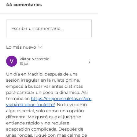
44 comentarios
Escribir un comentario...
HP Life desafía a los
Junior Achie
jóvenes en 3 ciudades
se suma a la c
de la región
Mundial por la
Lo más nuevo
educación de
UNESCO.
Viktor Nesteroid
13 jun
Un día en Madrid, después de una 
sesión irregular en la ruleta online, 
empecé a buscar variantes distintas 
para cambiar un poco la dinámica. Así 
terminé en 
https://mejoresruletas.es/en-
vivo/red-door-roulette/
. No lo vi como 
algo especial, solo como una opción 
diferente. Me gustó que el juego se 
entiende rápido y no requiere 
adaptación complicada. Después de 
unas rondas, jugué con más calma de 