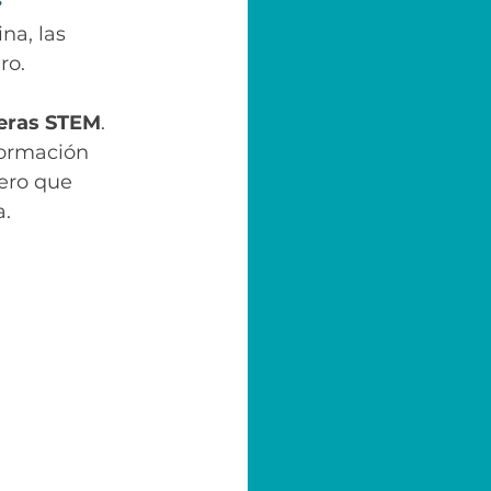
na, las 
ro. 
reras STEM
. 
formación 
ero que 
a.