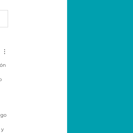
 Emprendedor | AXA &
MEX
ón 
o 
ago 
 y 