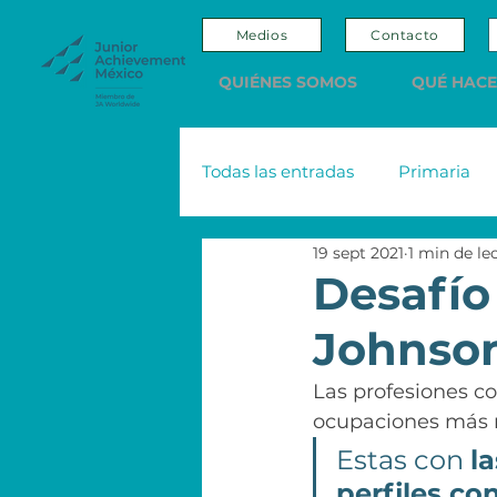
Medios
Contacto
QUIÉNES SOMOS
QUÉ HAC
Todas las entradas
Primaria
19 sept 2021
1 min de le
Adultos
Editorial
Sco
Desafío
Johnso
Nacional Monte de Piedad
Las profesiones co
ocupaciones más r
Emprendedores y Empresario
Estas con 
l
perfiles co