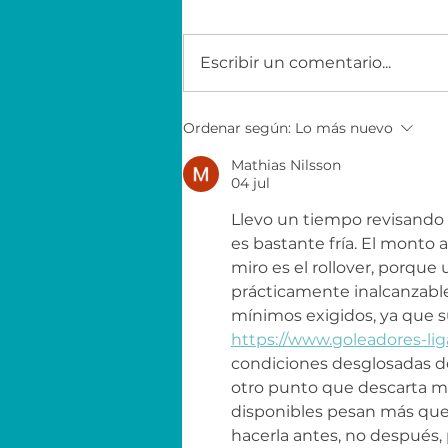
Escribir un comentario...
Economía para el éxito
Ordenar según:
Lo más nuevo
con EY
Mathias Nilsson
04 jul
Llevo un tiempo revisando 
es bastante fría. El monto a
miro es el rollover, porque 
prácticamente inalcanzable
mínimos exigidos, ya que s
https://www.goleadores-l
condiciones desglosadas de 
otro punto que descarta mu
disponibles pesan más que e
hacerla antes, no después,