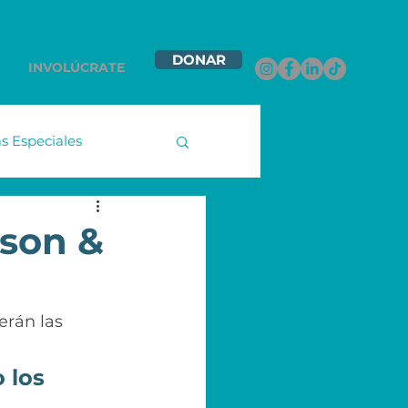
DONAR
INVOLÚCRATE
 Especiales
namex
nson &
ntas Contigo
erán las 
les
 los 
.