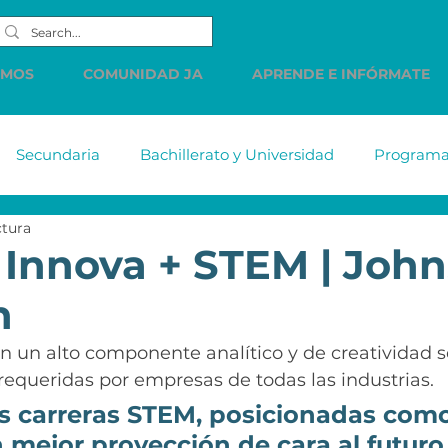
EMOS
COMUNIDAD JA
APRENDE E INFÓRMATE
Secundaria
Bachillerato y Universidad
Programas
ctura
tiabank
MetLife
DELL
Accenture
Citiba
 Innova + STEM | Joh
n
HSBC
Western Union
LINDE
PREC
Cue
n un alto componente analítico y de creatividad s
equeridas por empresas de todas las industrias. 
s de
Comunicados
Vacantes
Finanzas Persona
as carreras STEM, posicionadas como
n mejor proyección de cara al futuro