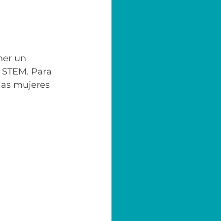
ner un 
 STEM. Para 
las mujeres 