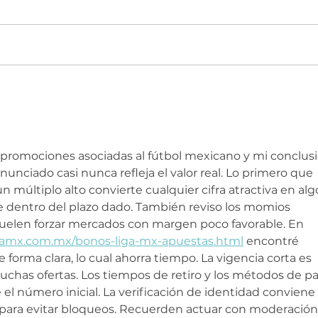
Economía para el Éxito |
Ser
Scotiabank México
CE
promociones asociadas al fútbol mexicano y mi conclusi
nunciado casi nunca refleja el valor real. Lo primero que 
un múltiplo alto convierte cualquier cifra atractiva en alg
 dentro del plazo dado. También reviso los momios 
uelen forzar mercados con margen poco favorable. En 
igamx.com.mx/bonos-liga-mx-apuestas.html
 encontré 
forma clara, lo cual ahorra tiempo. La vigencia corta es 
chas ofertas. Los tiempos de retiro y los métodos de p
l número inicial. La verificación de identidad conviene 
 para evitar bloqueos. Recuerden actuar con moderación