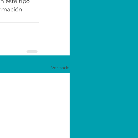
n este tipo 
ormación 
Ver todo