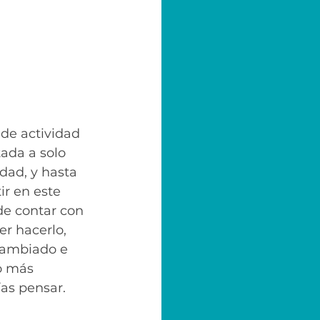
 de actividad 
tada a solo 
edad, y hasta 
ir en este 
de contar con 
r hacerlo, 
cambiado e 
o más 
ías pensar.