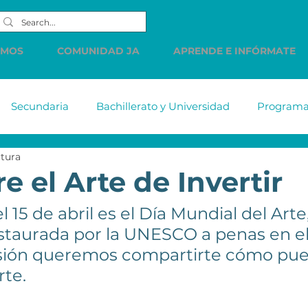
EMOS
COMUNIDAD JA
APRENDE E INFÓRMATE
Secundaria
Bachillerato y Universidad
Programas
ctura
tiabank
MetLife
DELL
Accenture
Citiba
 el Arte de Invertir
l 15 de abril es el Día Mundial del Arte,
HSBC
Western Union
LINDE
PREC
Cue
staurada por la UNESCO a penas en el 
sión queremos compartirte cómo pue
s de
Comunicados
Vacantes
Finanzas Persona
rte.