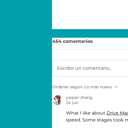
454 comentarios
Escribir un comentario...
Sigue conectado: pronto
Ordenar según:
Lo más nuevo
habrá nuevas
oportunidades
yaqian zhang
24 jun
What I like about 
Drive Ma
speed. Some stages took me