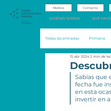
Medios
Contacto
QUIÉNES SOMOS
QUÉ HAC
Todas las entradas
Primaria
15 abr 2024
2 min de le
Adultos
Editorial
Sco
Descubre
Sabías que e
Nacional Monte de Piedad
fecha fue in
en esta oca
Emprendedores y Empresario
invertir en a