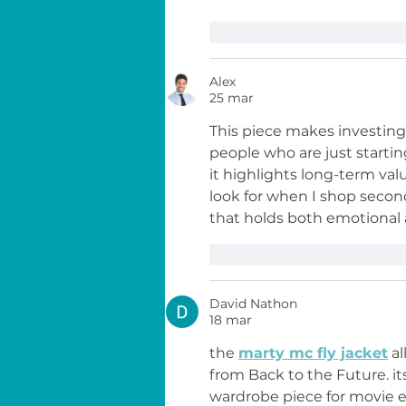
Me gusta
Reaccionar
Alex
25 mar
This piece makes investing
people who are just startin
it highlights long-term va
look for when I shop secon
that holds both emotional a
Me gusta
Reaccionar
David Nathon
18 mar
the 
marty mc fly jacket
 a
from Back to the Future. it
wardrobe piece for movie e