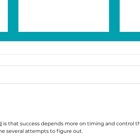
HP Life desafía a los
Jun
jóvenes en 3 ciudades de
suma
la región
Mund
de 
d
 is that success depends more on timing and control t
 several attempts to figure out.