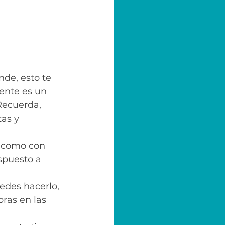
de, esto te 
ente es un 
 Recuerda, 
as y 
 como con 
spuesto a 
edes hacerlo, 
bras en las 