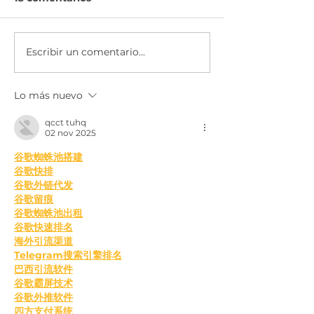
Escribir un comentario...
Programas de
Desayuno inf
Educación Básica
de programas
Empresarial | GERDAU
México
Lo más nuevo
CORSA
qcct tuhq
02 nov 2025
谷歌蜘蛛池搭建
谷歌快排
谷歌外链代发
谷歌留痕
谷歌蜘蛛池出租
谷歌快速排名
海外引流渠道
Telegram搜索引擎排名
巴西引流软件
谷歌霸屏技术
谷歌外推软件
四方支付系统