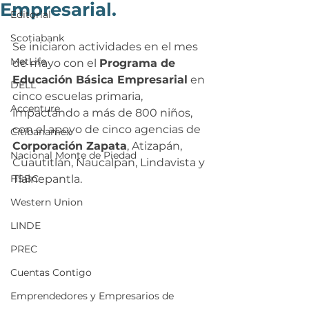
Empresarial.
Editorial
Scotiabank
Se iniciaron actividades en el mes 
MetLife
de mayo con el 
Programa de 
Educación Básica Empresarial
 en 
DELL
cinco escuelas primaria, 
Accenture
impactando a más de 800 niños, 
con el apoyo de cinco agencias de 
Citibanamex
Corporación Zapata
, Atizapán, 
Nacional Monte de Piedad
Cuautitlán, Naucalpan, Lindavista y 
HSBC
Tlalnepantla.
Western Union
LINDE
PREC
Cuentas Contigo
Emprendedores y Empresarios de