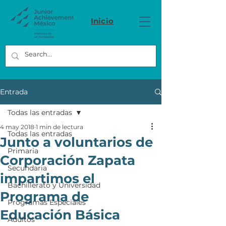
Inicio
Entrada
Todas las entradas
4 may 2018
1 min de lectura
Todas las entradas
Junto a voluntarios de
Primaria
Corporación Zapata
Secundaria
impartimos el
Bachillerato y Universidad
Programa de
Programas Especiales
Educación Básica
Adultos