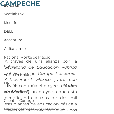
CAMPECHE
Editorial
Scotiabank
MetLife
DELL
Accenture
Citibanamex
Nacional Monte de Piedad
A través de una alianza con la 
HSBC
Secretaria de Educación Pública 
del Estado de Campeche, Junior 
Western Union
Achievement México junto con 
LINDE
LINDE continúa el proyecto 
"Aulas 
de Medios", 
un proyecto que esta 
PREC
beneficiando a más de dos mil 
Cuentas Contigo
estudiantes de educación básica a 
Emprendedores y Empresarios de
través de la donación de equipos 