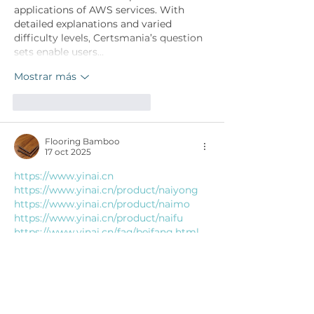
applications of AWS services. With 
detailed explanations and varied 
difficulty levels, Certsmania’s question 
sets enable users…
Mostrar más
Me gusta
Reaccionar
Flooring Bamboo
17 oct 2025
https://www.yinai.cn
https://www.yinai.cn/product/naiyong
https://www.yinai.cn/product/naimo
https://www.yinai.cn/product/naifu
https://www.yinai.cn/faq/beifang.html
https://www.yinai.cn/faq/dinuan.html
https://www.yinai.cn/faq/shengchong.ht
ml
https://www.yinai.cn/faq/bianxing.html
https://www.yinai.cn/news/201708108.ht