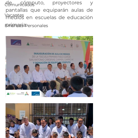
de cómputo, proyectores y 
Comunicados
pantallas que equiparán aulas de 
Vacantes
medios en escuelas de educación 
primaria.
Finanzas Personales