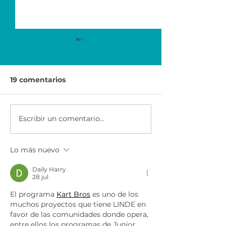
19 comentarios
Escribir un comentario...
HP Life desafía a los
Junior Achie
jóvenes en 3 ciudades
se suma a la c
de la región
Mundial por la
Lo más nuevo
educación de
UNESCO.
Daily Harry
28 jul
El programa 
Kart Bros
es uno de los 
muchos proyectos que tiene LINDE en 
favor de las comunidades donde opera, 
entre ellos los programas de 
Junior 