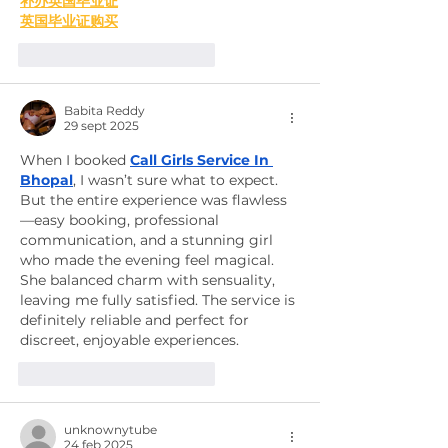
补办英国毕业证
英国毕业证购买
Me gusta
Reaccionar
Babita Reddy
29 sept 2025
When I booked 
Call Girls Service In 
Bhopal
, I wasn’t sure what to expect. 
But the entire experience was flawless
—easy booking, professional 
communication, and a stunning girl 
who made the evening feel magical. 
She balanced charm with sensuality, 
leaving me fully satisfied. The service is 
definitely reliable and perfect for 
discreet, enjoyable experiences.
Me gusta
Reaccionar
unknownytube
24 feb 2025