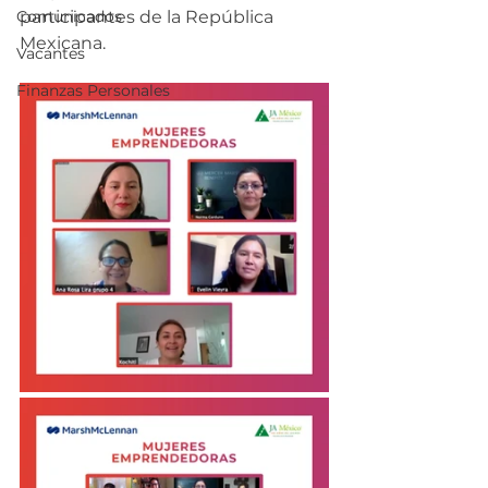
Comunicados
participantes de la 
República
Mexicana
. 
Vacantes
Finanzas Personales