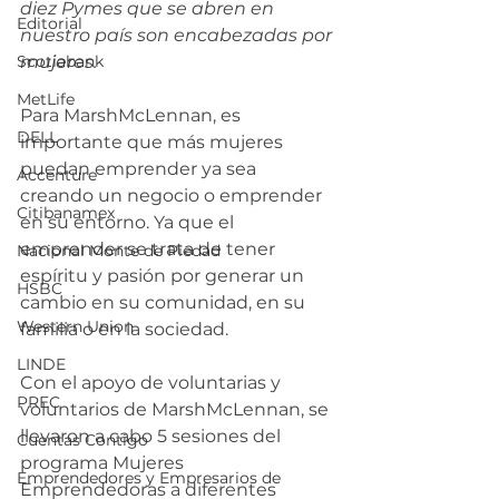
diez Pymes que se abren en 
Editorial
nuestro país son encabezadas por 
Scotiabank
mujeres.
MetLife
Para 
MarshMcLennan
, es 
DELL
importante que más mujeres 
puedan emprender ya sea 
Accenture
creando un negocio o emprender 
Citibanamex
en su entorno. Ya que 
el 
emprender se trata de tener 
Nacional Monte de Piedad
espíritu y pasión por generar un 
HSBC
cambio en su comunidad, en su 
Western Union
familia o en la sociedad.
LINDE
Con el apoyo de voluntarias y 
PREC
voluntarios de 
MarshMcLennan
, se 
llevaron a cabo 5 sesiones del 
Cuentas Contigo
programa Mujeres 
Emprendedores y Empresarios de
Emprendedoras a diferentes 