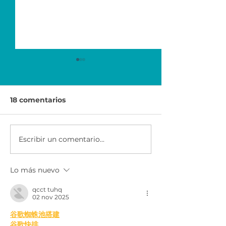
18 comentarios
Escribir un comentario...
Mujeres
Segunda Edici
Emprendedoras 2da
Mujeres
Etapa | ExxonMobil y
Emprendedora
Lo más nuevo
distribuidores Mobil
ExxonMobil y
distribuidores
qcct tuhq
02 nov 2025
谷歌蜘蛛池搭建
谷歌快排