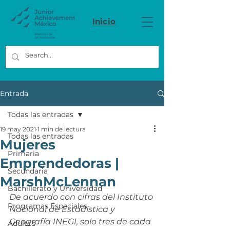
Inicio
Entrada
Todas las entradas
19 may 2021
1 min de lectura
Todas las entradas
Mujeres
Primaria
Emprendedoras |
Secundaria
MarshMcLennan
Bachillerato y Universidad
De acuerdo con cifras del Instituto 
Programas Especiales
Nacional de Estadística y 
Geografía INEGI, solo tres de cada 
Adultos