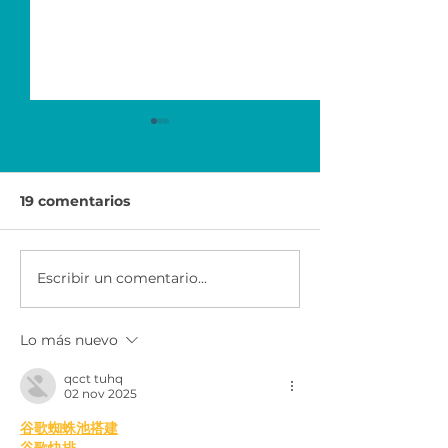
19 comentarios
Escribir un comentario...
HP Life desafía a los
Junior Achie
jóvenes en 3 ciudades
se suma a la c
de la región
Mundial por la
Lo más nuevo
educación de
UNESCO.
qcct tuhq
02 nov 2025
谷歌蜘蛛池搭建
谷歌快排