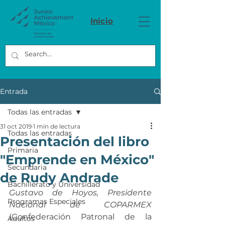
Inicio
Entrada
Todas las entradas
31 oct 2019
1 min de lectura
Todas las entradas
Presentación del libro
Primaria
"Emprende en México"
Secundaria
de Rudy Andrade
Bachillerato y Universidad
Gustavo de Hoyos, Presidente 
Programas Especiales
Nacional de COPARMEX
(Confederación Patronal de la 
Adultos