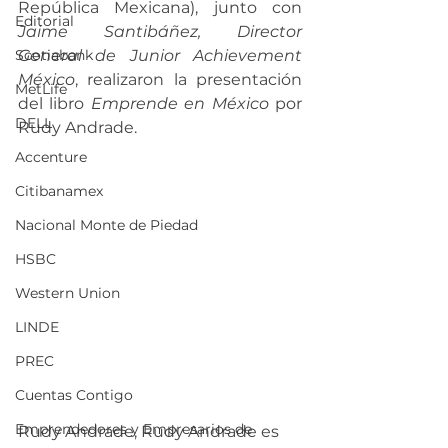
República Mexicana), junto con 
Editorial
Jaime Santibáñez, Director 
Scotiabank
General de Junior Achievement 
México
, realizaron la presentación 
MetLife
del libro 
Emprende en México
 por 
DELL
Rudy Andrade.
Accenture
Citibanamex
Nacional Monte de Piedad
HSBC
Western Union
LINDE
PREC
Cuentas Contigo
Emprendedores y Empresarios de
Rudy Andrade, Rudy Andrade es 