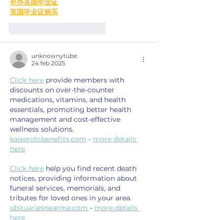
补办英国毕业证
英国毕业证购买
Me gusta
Reaccionar
unknownytube
24 feb 2025
Click here
 provide members with 
discounts on over-the-counter 
medications, vitamins, and health 
essentials, promoting better health 
management and cost-effective 
wellness solutions. 
kaiserotcbenefits.com
 - 
more details 
here
Click here
 help you find recent death 
notices, providing information about 
funeral services, memorials, and 
tributes for loved ones in your area. 
obituariesnearme.com
 - 
more details 
here