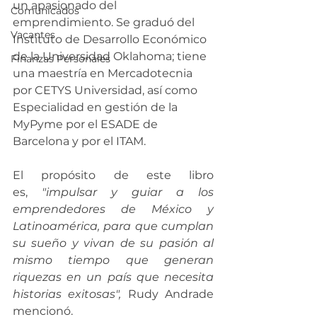
un apasionado del 
Comunicados
emprendimiento. Se graduó del 
Vacantes
Instituto de Desarrollo Económico 
de la Universidad Oklahoma; tiene 
Finanzas Personales
una maestría en Mercadotecnia 
por CETYS Universidad, así como 
Especialidad en gestión de la 
MyPyme por el ESADE de 
Barcelona y por el ITAM.
El propósito de este libro 
es, 
"impulsar y guiar a los 
emprendedores de México y 
Latinoamérica, para que cumplan 
su sueño y vivan de su pasión al 
mismo tiempo que generan 
riquezas en un país que necesita 
historias exitosas", 
Rudy Andrade 
mencionó. 