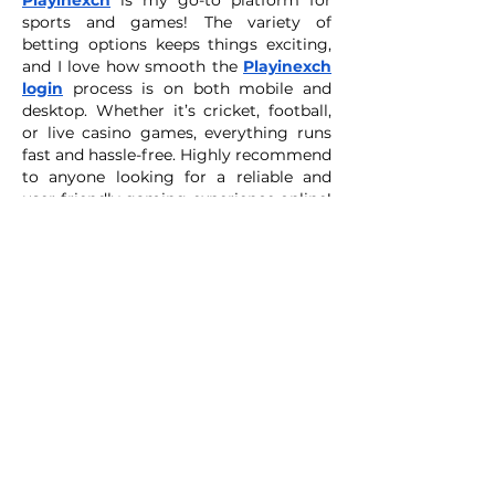
Playinexch
 is my go-to platform for 
sports and games! The variety of 
betting options keeps things exciting, 
and I love how smooth the 
Playinexch 
login
 process is on both mobile and 
desktop. Whether it’s cricket, football, 
or live casino games, everything runs 
fast and hassle-free. Highly recommend 
to anyone looking for a reliable and 
user-friendly gaming experience online! 
Visit: 
https://playinexchh.org/
Me gusta
Reaccionar
Anaya Agarwal
04 nov 2025
Gold365
 really surprised me with its 
features! The gaming system is fast, 
secure, and works great across devices, 
which I find super convenient. Anyone 
looking for a solid option should try the 