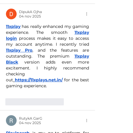
DipukA Ojha
04 nov 2025
11xplay
 has really enhanced my gaming 
experience. The smooth 
11xplay 
login
 process makes it easy to access 
my account anytime. I recently tried 
11xplay Pro
, and the features are 
outstanding. The premium 
11xplay 
Black
 version adds even more 
excitement. I highly recommend 
checking 
out
https://11xplays.net.in/
 for the best 
gaming experience.
Me gusta
Reaccionar
RutykA GarG
04 nov 2025