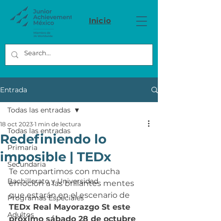
Inicio
Entrada
Todas las entradas
18 oct 2023
1 min de lectura
Todas las entradas
Redefiniendo lo
Primaria
imposible | TEDx
Secundaria
Te compartimos con mucha 
Bachillerato y Universidad
emoción a las brillantes mentes 
que estarán en el escenario de 
Programas Especiales
TEDx Real Mayorazgo St este 
Adultos
próximo sábado 28 de octubre