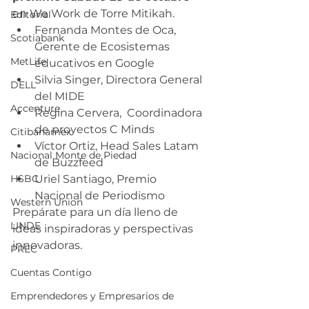
en We Work de Torre Mitikah.
Editorial
Fernanda Montes de Oca, 
Scotiabank
Gerente de Ecosistemas 
MetLife
educativos en Google
Silvia Singer, Directora General 
DELL
del MIDE
Accenture
Regina Cervera,  Coordinadora 
de proyectos C Minds
Citibanamex
Víctor Ortiz, Head Sales Latam 
Nacional Monte de Piedad
de Buzzfeed
HSBC
Uriel Santiago, Premio 
Nacional de Periodismo
Western Union
Prepárate para un día lleno de 
LINDE
ideas inspiradoras y perspectivas 
innovadoras.
PREC
Cuentas Contigo
Emprendedores y Empresarios de