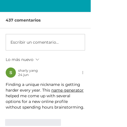
437 comentarios
Escribir un comentario...
HP Life desafía a los
Junior Achie
jóvenes en 3 ciudades
se suma a la c
de la región
Mundial por la
Lo más nuevo
educación de
UNESCO.
sharly yang
24 jun
Finding a unique nickname is getting 
harder every year. This 
name generator
helped me come up with several 
options for a new online profile 
without spending hours brainstorming.
Me gusta
Reaccionar