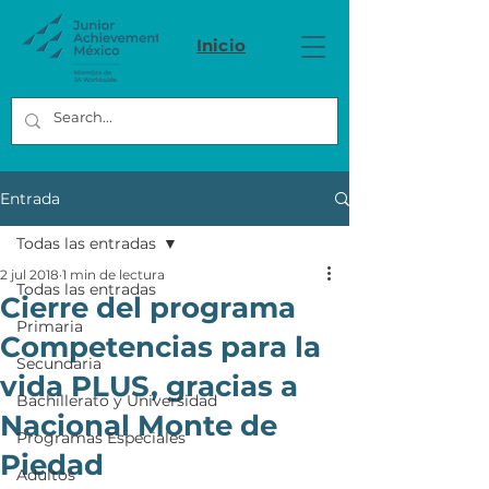
Inicio
Entrada
Todas las entradas
2 jul 2018
1 min de lectura
Todas las entradas
Cierre del programa
Primaria
Competencias para la
Secundaria
vida PLUS, gracias a
Bachillerato y Universidad
Nacional Monte de
Programas Especiales
Piedad
Adultos