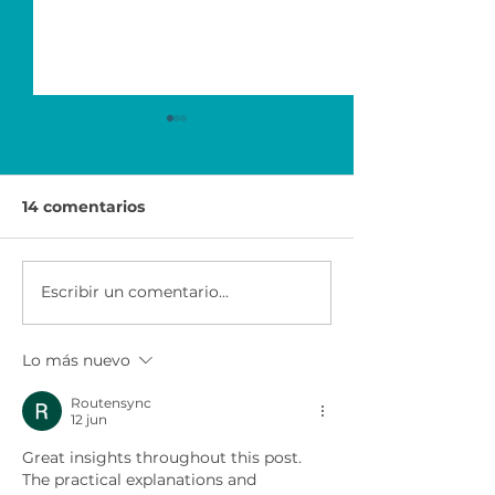
14 comentarios
Escribir un comentario...
Economía para el
Ser Emprended
Éxito | Scotiabank
AXA & CEMEX
México
Lo más nuevo
Routensync
12 jun
Great insights throughout this post. 
The practical explanations and 