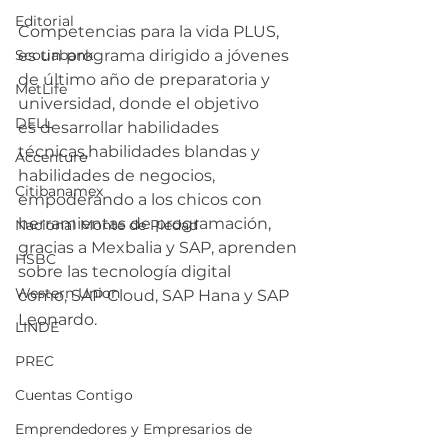
Editorial
Competencias para la vida PLUS, 
Scotiabank
es un programa dirigido a jóvenes 
de último año de preparatoria y 
MetLife
universidad, donde el objetivo 
DELL
es desarrollar habilidades 
técnicas,habilidades blandas y 
Accenture
habilidades de negocios, 
Citibanamex
empoderando a los chicos con 
herramientas de programación, 
Nacional Monte de Piedad
gracias a Mexbalia y SAP, aprenden 
HSBC
sobre las tecnología digital 
Western Union
como, SAP Cloud, SAP Hana y SAP 
Leonardo.
LINDE
PREC
Cuentas Contigo
Emprendedores y Empresarios de