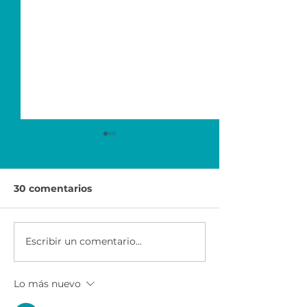
30 comentarios
Escribir un comentario...
Economía para el
Ser Emprended
Éxito | Scotiabank
AXA & CEMEX
México
Lo más nuevo