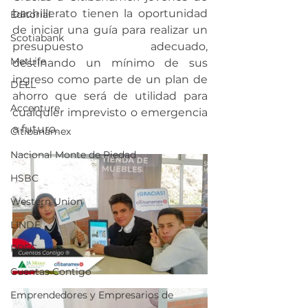
bachillerato tienen la oportunidad 
Editorial
de iniciar una guía para realizar un 
Scotiabank
presupuesto adecuado, 
MetLife
destinando un mínimo de sus 
ingreso como parte de un plan de 
DELL
ahorro que será de utilidad para 
Accenture
cualquier imprevisto o emergencia 
a futuro.
Citibanamex
Nacional Monte de Piedad
HSBC
Western Union
LINDE
PREC
Cuentas Contigo
Emprendedores y Empresarios de