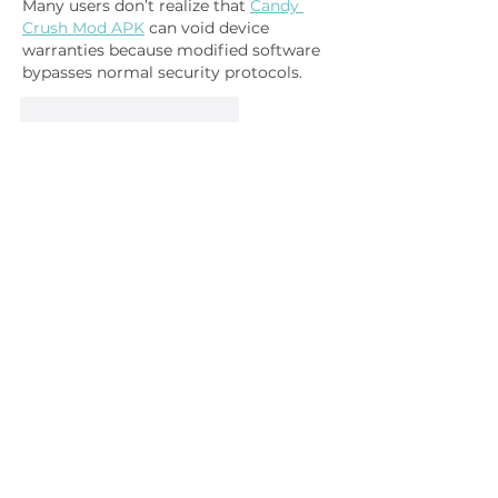
Many users don’t realize that 
Candy 
Crush Mod APK
 can void device 
warranties because modified software 
bypasses normal security protocols.
Me gusta
Reaccionar
Movie blast
24 nov 2025
Many new users appreciate how 
MovieBlast APK
 loads quickly on 
startup, making it convenient for 
people who want instant access to 
entertainment.
Me gusta
Reaccionar
Bett pkr
15 nov 2025
BetPKR
 updates its promotions 
regularly to keep things exciting. 