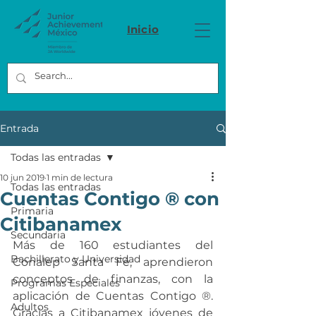
Inicio
Entrada
Todas las entradas
10 jun 2019
1 min de lectura
Todas las entradas
Cuentas Contigo ® con
Primaria
Citibanamex
Secundaria
Más de 160 estudiantes del 
Bachillerato y Universidad
Conalep Santa Fé, aprendieron 
conceptos de finanzas, con la 
Programas Especiales
aplicación de Cuentas Contigo ®. 
Adultos
Gracias a Citibanamex jóvenes de 