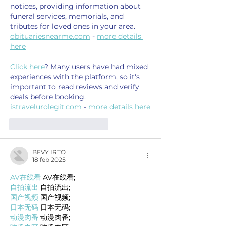
notices, providing information about 
funeral services, memorials, and 
tributes for loved ones in your area. 
obituariesnearme.com
 - 
more details 
here
Click here
? Many users have had mixed 
experiences with the platform, so it's 
important to read reviews and verify 
deals before booking. 
istravelurolegit.com
 - 
more details here
Me gusta
Reaccionar
BFVY IRTO
18 feb 2025
AV在线看
 AV在线看;
自拍流出
 自拍流出;
国产视频
 国产视频;
日本无码
 日本无码;
动漫肉番
 动漫肉番;