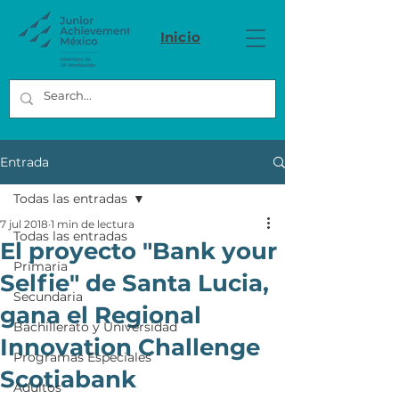
Inicio
Entrada
Todas las entradas
7 jul 2018
1 min de lectura
Todas las entradas
El proyecto "Bank your
Primaria
Selfie" de Santa Lucia,
Secundaria
gana el Regional
Bachillerato y Universidad
Innovation Challenge
Programas Especiales
Scotiabank
Adultos