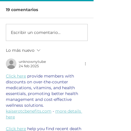
19 comentarios
Escribir un comentario...
Economía para el
Ser Emprended
Éxito | Scotiabank
AXA & CEMEX
México
Lo más nuevo
unknownytube
24 feb 2025
Click here
 provide members with 
discounts on over-the-counter 
medications, vitamins, and health 
essentials, promoting better health 
management and cost-effective 
wellness solutions. 
kaiserotcbenefits.com
 - 
more details 
here
Click here
 help you find recent death 