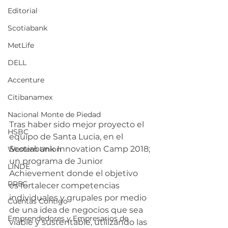
Editorial
Scotiabank
MetLife
DELL
Accenture
Citibanamex
Nacional Monte de Piedad
Tras haber sido mejor proyecto el 
HSBC
equipo de Santa Lucia, en el 
Scotiabank Innovation Camp 2018; 
Western Union
un programa de Junior 
LINDE
Achievement donde el objetivo 
PREC
es fortalecer competencias 
individuales y grupales por medio 
Cuentas Contigo
de una idea de negocios que sea 
Emprendedores y Empresarios de
viable y sustentable, utilizando las 