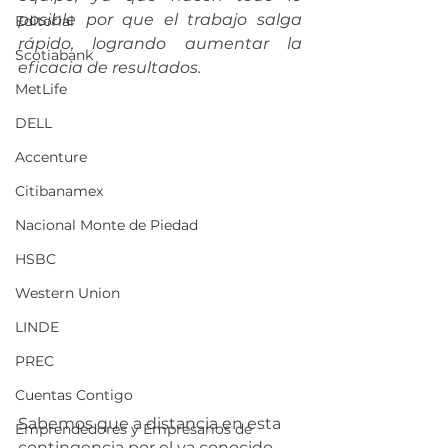
posible por que el trabajo salga 
Editorial
rápido, logrando aumentar la 
Scotiabank
eficacia de resultados.
MetLife
DELL
Accenture
Citibanamex
Nacional Monte de Piedad
HSBC
Western Union
LINDE
PREC
Cuentas Contigo
Sabemos que a distancia en esta 
Emprendedores y Empresarios de
c
ontingencia por el ya conocido 