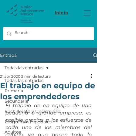
Inicio
Entrada
Todas las entradas
21 abr 2020
2 min de lectura
Todas las entradas
El trabajo en equipo de
Primaria
los emprendedores
Secundaria
El trabajo de en equipo de una 
Bachillerato y Universidad
pequeña o grande empresa, es 
posible gracias a los esfuerzos de 
Programas Especiales
cada uno de los miembros del 
Adultos
equipo, ya que hacen todo lo 