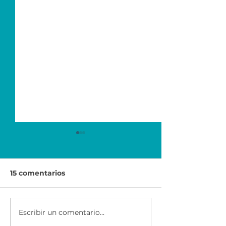
15 comentarios
Escribir un comentario...
Economía para el
Ser Emprended
Éxito | Scotiabank
AXA & CEMEX