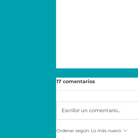
17 comentarios
Escribir un comentario...
Economía para el éxito
Ordenar según:
Lo más nuevo
con EY