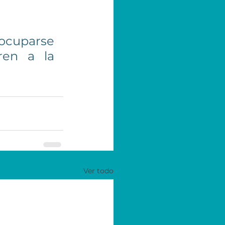
ocuparse 
 encuentren a la 
Ver todo