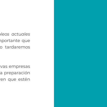
eos actuales 
portante que 
o tardaremos 
evas empresas 
a preparación 
en que estén 