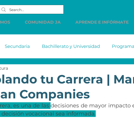
EMOS
COMUNIDAD JA
APRENDE E INFÓRMATE
Secundaria
Bachillerato y Universidad
Programas
tura
tiabank
MetLife
DELL
Accenture
Citiba
ando tu Carrera | Ma
an Companies
HSBC
Western Union
LINDE
PREC
Cue
rera, es una de las 
decisiones de mayor impacto e
 decisión vocacional sea informada.
s de
Comunicados
Vacantes
Finanzas Persona