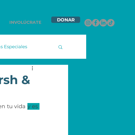
DONAR
INVOLÚCRATE
 Especiales
namex
rsh &
ntas Contigo
n tu vida 
y es 
les