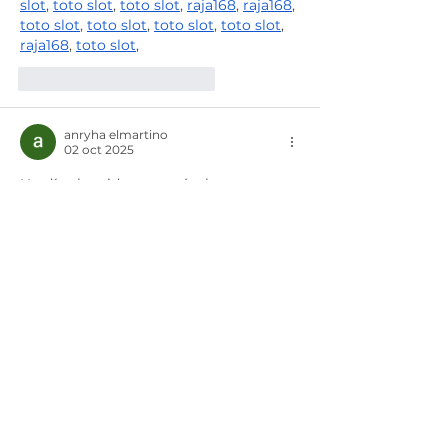
slot
, 
toto slot
, 
toto slot
, 
raja168
, 
raja168
, 
toto slot
, 
toto slot
, 
toto slot
, 
toto slot
, 
raja168
, 
toto slot
,
Me gusta
Reaccionar
anryha elmartino
02 oct 2025
Un día aburrido empecé a buscar 
páginas de apuestas y me topé con 
https://winpot1.com/
. Entré sin saber 
qué esperar y terminé sorprendido. Lo 
curioso es que no fue solo por los 
juegos, sino por la interacción con 
otros. Una mujer me mandó un 
mensaje directo, vulgar, y me mató de 
risa. Le respondí igual, y sin darnos 
cuenta ya estábamos hablando en un 
tono mucho más atrevido. Lo mejor es 
que era de México, y eso nos dio más 
cercanía…