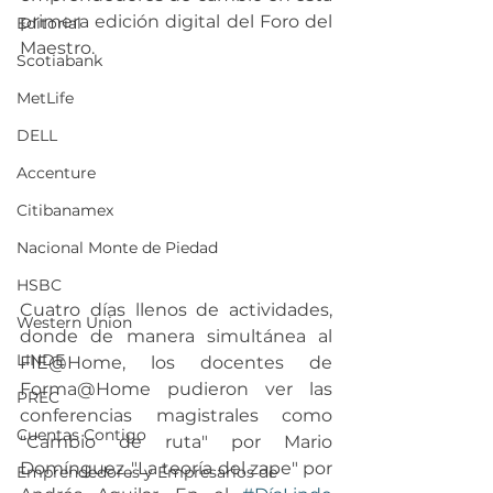
primera edición digital del Foro del 
Editorial
Maestro. 
Scotiabank
MetLife
DELL
Accenture
Citibanamex
Nacional Monte de Piedad
HSBC
Cuatro días llenos de actividades, 
Western Union
donde de manera simultánea al 
LINDE
FIE@Home, los docentes de 
Forma@Home pudieron ver las 
PREC
conferencias magistrales como 
Cuentas Contigo
"Cambio de ruta" por Mario 
Domínguez ,"La teoría del zape" por 
Emprendedores y Empresarios de