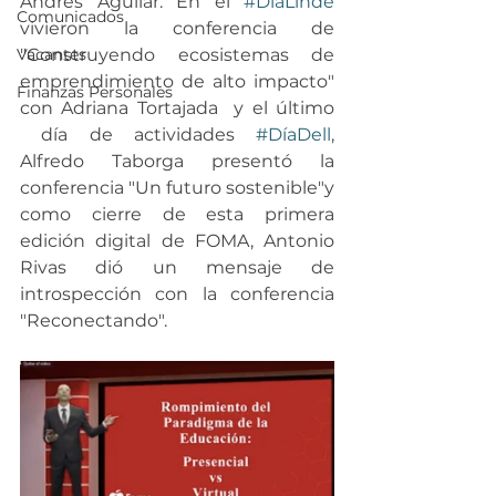
Andrés Aguilar. En el 
#DíaLinde
Comunicados
vivieron la conferencia de 
"Construyendo ecosistemas de 
Vacantes
emprendimiento de alto impacto" 
Finanzas Personales
con Adriana Tortajada  y el último 
 día de actividades 
#DíaDell
, 
Alfredo Taborga presentó la 
conferencia "Un futuro sostenible"y 
como cierre de esta primera 
edición digital de FOMA, Antonio 
Rivas dió un mensaje de 
introspección con la conferencia 
"Reconectando".