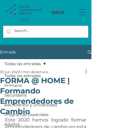
Inicio
Entrada
Todas las entradas
30 jun 2020
1 min de lectura
Todas las entradas
FORMA @ HOME |
Primaria
Formando
Secundaria
Emprendedores de
Bachillerato y Universidad
Cambio
Programas Especiales
Este 2020 hemos logrado formar 
Adultos
emprendedores de cambio en esta 