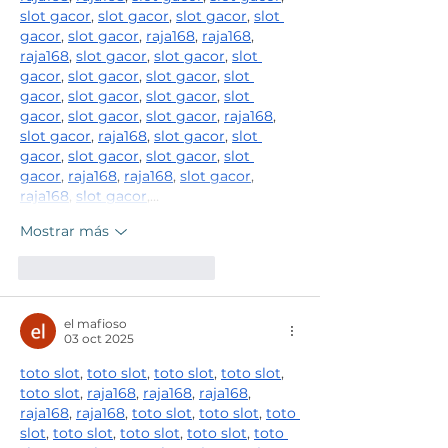
slot gacor
, 
slot gacor
, 
slot gacor
, 
slot 
gacor
, 
slot gacor
, 
raja168
, 
raja168
, 
raja168
, 
slot gacor
, 
slot gacor
, 
slot 
gacor
, 
slot gacor
, 
slot gacor
, 
slot 
gacor
, 
slot gacor
, 
slot gacor
, 
slot 
gacor
, 
slot gacor
, 
slot gacor
, 
raja168
, 
slot gacor
, 
raja168
, 
slot gacor
, 
slot 
gacor
, 
slot gacor
, 
slot gacor
, 
slot 
gacor
, 
raja168
, 
raja168
, 
slot gacor
, 
raja168
, 
slot gacor
,…
Mostrar más
Me gusta
Reaccionar
el mafioso
03 oct 2025
toto slot
, 
toto slot
, 
toto slot
, 
toto slot
, 
toto slot
, 
raja168
, 
raja168
, 
raja168
, 
raja168
, 
raja168
, 
toto slot
, 
toto slot
, 
toto 
slot
, 
toto slot
, 
toto slot
, 
toto slot
, 
toto 