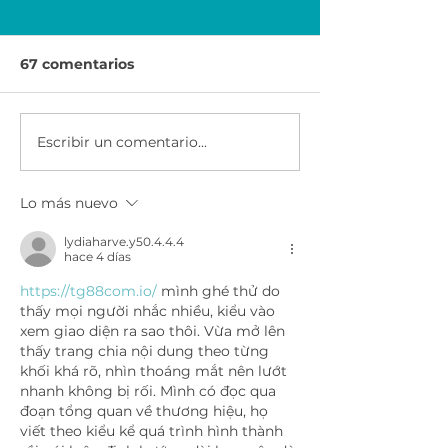
67 comentarios
Escribir un comentario...
Economía para el
Ser Emprended
Éxito | Scotiabank
AXA & CEMEX
México
Lo más nuevo
lydiaharve.y50.4.4.4
hace 4 días
https://tg88com.io/
 mình ghé thử do 
thấy mọi người nhắc nhiều, kiểu vào 
xem giao diện ra sao thôi. Vừa mở lên 
thấy trang chia nội dung theo từng 
khối khá rõ, nhìn thoáng mắt nên lướt 
nhanh không bị rối. Mình có đọc qua 
đoạn tổng quan về thương hiệu, họ 
viết theo kiểu kể quá trình hình thành 