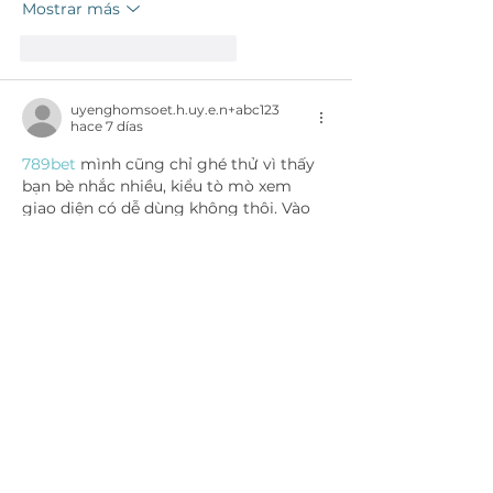
Mostrar más
Me gusta
Reaccionar
uyenghomsoet.h.uy.e.n+abc123
hace 7 días
789bet
 mình cũng chỉ ghé thử vì thấy 
bạn bè nhắc nhiều, kiểu tò mò xem 
giao diện có dễ dùng không thôi. Vào 
cái là thấy trang nhìn khá sáng sủa, 
không bị nhồi chữ nên lướt nhẹ nhàng. 
Mình không đăng ký hay chơi gì, chỉ 
kéo lên kéo xuống xem họ bố trí thông 
tin thế nào. Cái mình thích là mấy phần 
nội dung được tách thành từng khối rõ 
ràng, nhìn phát biết đang ở…
Mostrar más
Me gusta
Reaccionar