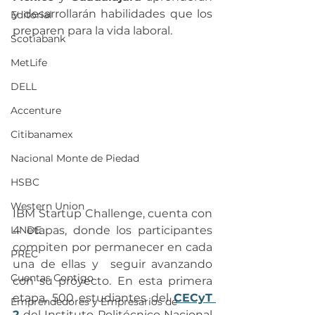
y desarrollarán habilidades que los 
Editorial
preparen para la vida laboral.
Scotiabank
MetLife
DELL
Accenture
Citibanamex
Nacional Monte de Piedad
HSBC
Western Union
IBM Startup Challenge, cuenta con 
LINDE
4 etapas, donde los participantes 
compiten por permanecer en cada 
PREC
una de ellas y  seguir avanzando 
Cuentas Contigo
con su proyecto. En esta primera 
etapa, 500 estudiantes del 
CECyT 
Emprendedores y Empresarios de
2
 del Instituto Politécnico Nacional 