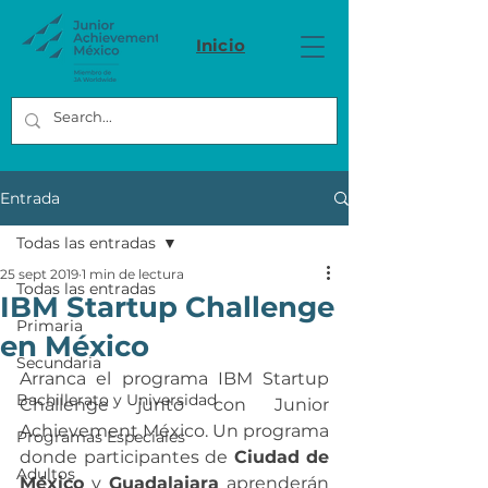
Inicio
Entrada
Todas las entradas
25 sept 2019
1 min de lectura
Todas las entradas
IBM Startup Challenge
Primaria
en México
Secundaria
Arranca el programa IBM Startup 
Bachillerato y Universidad
Challenge junto con Junior 
Achievement México. Un programa 
Programas Especiales
donde participantes de 
Ciudad de 
Adultos
México
 y 
Guadalajara
 aprenderán 