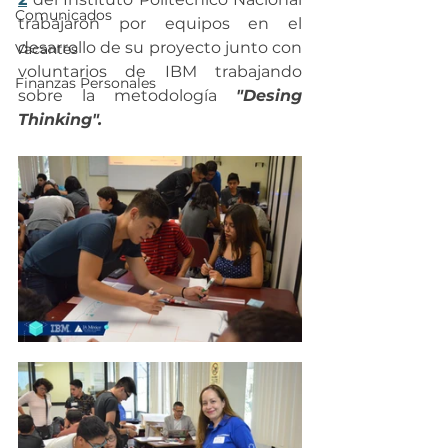
Comunicados
trabajaron por equipos en el 
desarrollo de su proyecto junto con 
Vacantes
voluntarios de IBM trabajando 
Finanzas Personales
sobre la metodología 
"Desing 
Thinking".