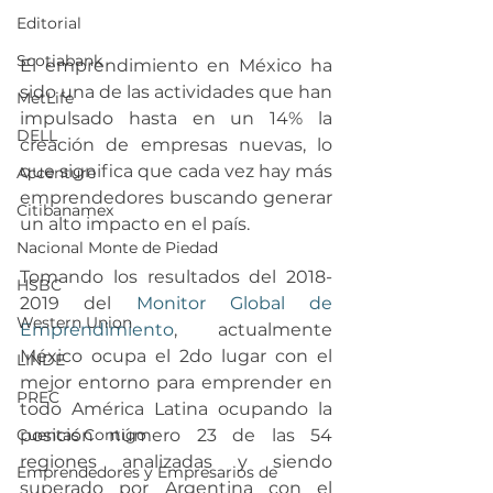
Editorial
Scotiabank
El emprendimiento en México ha 
sido una de las actividades que han 
MetLife
impulsado hasta en un 14% la 
DELL
creación de empresas nuevas, lo 
que significa que cada vez hay más 
Accenture
emprendedores buscando generar 
Citibanamex
un alto impacto en el país.
Nacional Monte de Piedad
Tomando los resultados del 2018-
HSBC
2019 del 
Monitor Global de 
Western Union
Emprendimiento
, actualmente 
México ocupa el 2do lugar con el 
LINDE
mejor entorno para emprender en 
PREC
todo América Latina ocupando la 
Cuentas Contigo
posición número 23 de las 54 
regiones analizadas y siendo 
Emprendedores y Empresarios de
superado por Argentina con el 