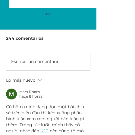
244 comentarios
¿Qué es una StartUp?
Escribir un comentario...
Machine Learni
brazo de la
Inteligencia Ar
Lo más nuevo
Mars Pham
hace 8 horas
Có hôm mình đang đọc một bài chia 
sẻ trên diễn đàn thì kéo xuống phần 
bình luận xem mọi người bàn luận gì 
thêm. Trong lúc lướt, mình thấy có 
người nhắc đến 
KJC
 nên cũng tò mò 