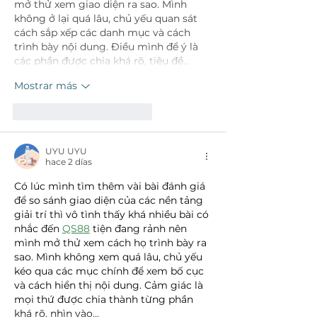
mở thử xem giao diện ra sao. Mình 
không ở lại quá lâu, chủ yếu quan sát 
cách sắp xếp các danh mục và cách 
trình bày nội dung. Điều mình để ý là 
các phần được chia khá rõ, tiêu đề…
Mostrar más
Me gusta
Reaccionar
UYU UYU
hace 2 días
Có lúc mình tìm thêm vài bài đánh giá 
để so sánh giao diện của các nền tảng 
giải trí thì vô tình thấy khá nhiều bài có 
nhắc đến 
QS88
 tiện đang rảnh nên 
mình mở thử xem cách họ trình bày ra 
sao. Mình không xem quá lâu, chủ yếu 
kéo qua các mục chính để xem bố cục 
và cách hiển thị nội dung. Cảm giác là 
mọi thứ được chia thành từng phần 
khá rõ, nhìn vào…