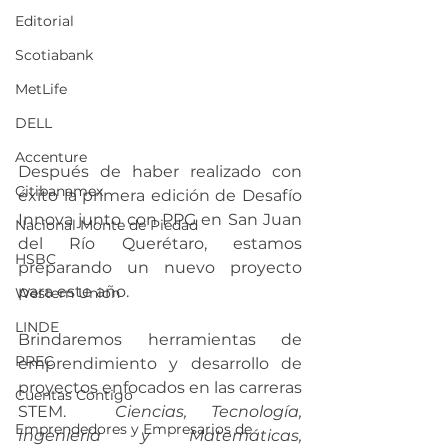
Editorial
Scotiabank
MetLife
DELL
Accenture
Después de haber realizado con 
Citibanamex
éxito la primera edición de Desafío 
Innova junto con PPG en San Juan 
Nacional Monte de Piedad
del Río Querétaro, estamos 
HSBC
preparando un nuevo proyecto 
para este año.
Western Union
LINDE
Brindaremos herramientas de 
PREC
emprendimiento y desarrollo de 
proyectos enfocados en las carreras 
Cuentas Contigo
STEM.  
Ciencias, Tecnología, 
Emprendedores y Empresarios de
Ingeniería y Matemáticas,