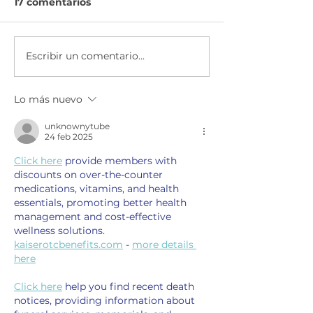
17 comentarios
Escribir un comentario...
Economía para el
Ser Emprended
Éxito | Scotiabank
AXA & CEMEX
México
Lo más nuevo
unknownytube
24 feb 2025
Click here
 provide members with 
discounts on over-the-counter 
medications, vitamins, and health 
essentials, promoting better health 
management and cost-effective 
wellness solutions. 
kaiserotcbenefits.com
 - 
more details 
here
Click here
 help you find recent death 
notices, providing information about 