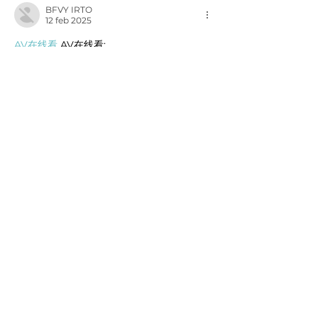
BFVY IRTO
12 feb 2025
AV在线看
 AV在线看;
自拍流出
 自拍流出;
国产视频
 国产视频;
日本无码
 日本无码;
动漫肉番
 动漫肉番;
吃瓜专区
 吃瓜专区;
SM调教
 SM调教;
ASMR
 ASMR;
国产探花
 国产探花;
强奸乱伦
 强奸乱伦;
Me gusta
Reaccionar
BFVY IRTO
07 ene 2025
代发外链
 提权重点击找我;
蜘蛛池
 蜘蛛池;
谷歌马甲包/
 谷歌马甲包;
谷歌霸屏
 谷歌霸屏;