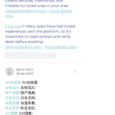
funeral services, memorials, and 
tributes for loved ones in your area. 
obituariesnearme.com
 - 
more details 
here
Click here
? Many users have had mixed 
experiences with the platform, so it's 
important to read reviews and verify 
deals before booking. 
istravelurolegit.com
 - 
more details here
Me gusta
Reaccionar
BFVY IRTO
18 feb 2025
AV在线看
 AV在线看;
自拍流出
 自拍流出;
国产视频
 国产视频;
日本无码
 日本无码;
动漫肉番
 动漫肉番;
吃瓜专区
 吃瓜专区;
SM调教
 SM调教;