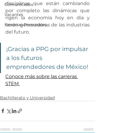
disciplinas que están cambiando 
Comunicados
por completo las dinámicas que 
Vacantes
rigen la economía hoy en día y 
serán generadoras de las industrias 
Finanzas Personales
del futuro.
¡Gracias a PPG por impulsar 
a los futuros 
emprendedores de México!
Conoce más sobre las carreras 
STEM 
Bachillerato y Universidad