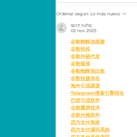
Economía para el éxito
Ordenar según:
Lo más nuevo
con EY
qcct tuhq
02 nov 2025
谷歌蜘蛛池搭建
谷歌快排
谷歌外链代发
谷歌留痕
谷歌蜘蛛池出租
谷歌快速排名
海外引流渠道
Telegram搜索引擎排名
巴西引流软件
谷歌霸屏技术
谷歌外推软件
四方支付系统
四方支付源码系统