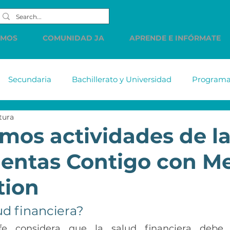
EMOS
COMUNIDAD JA
APRENDE E INFÓRMATE
Secundaria
Bachillerato y Universidad
Programas
tura
tiabank
MetLife
DELL
Accenture
Citiba
os actividades de la
entas Contigo con Me
HSBC
Western Union
LINDE
PREC
Cue
tion
s de
Comunicados
Vacantes
Finanzas Persona
ud financiera?
fe considera que la salud financiera debe s