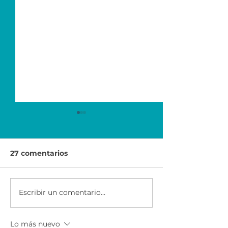
27 comentarios
Escribir un comentario...
Economía para el
Ser Emprended
Éxito | Scotiabank
AXA & CEMEX
México
Lo más nuevo