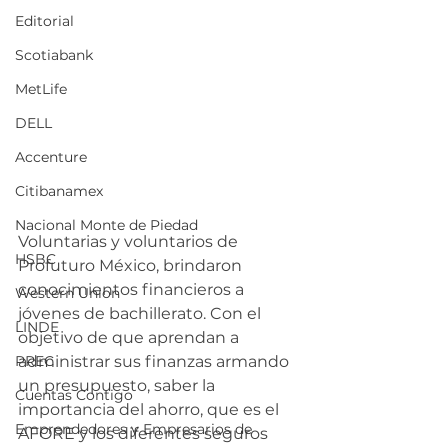
Editorial
Scotiabank
MetLife
DELL
Accenture
Citibanamex
Nacional Monte de Piedad
Voluntarias y voluntarios de 
HSBC
Profuturo México, brindaron 
conocimientos financieros a 
Western Union
jóvenes de bachillerato. Con el 
LINDE
objetivo de que aprendan a 
administrar sus finanzas armando 
PREC
un presupuesto, saber la 
Cuentas Contigo
importancia del ahorro, que es el 
Emprendedores y Empresarios de
AFORE y los diferentes seguros 