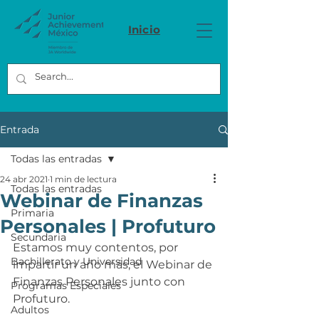
Inicio
Entrada
Todas las entradas
24 abr 2021
1 min de lectura
Todas las entradas
Webinar de Finanzas
Primaria
Personales | Profuturo
Secundaria
Estamos muy contentos, por 
Bachillerato y Universidad
impartir un año más, el Webinar de 
Finanzas Personales junto con 
Programas Especiales
Profuturo. 
Adultos