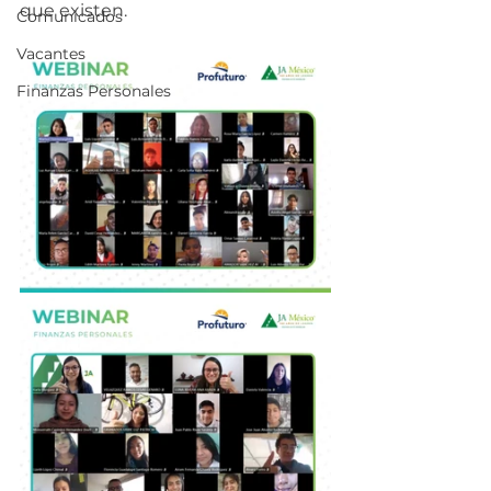
que existen. 
Comunicados
Vacantes
Finanzas Personales