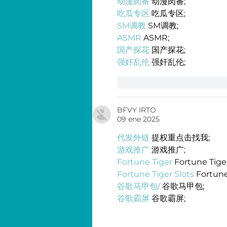
动漫肉番
 动漫肉番;
吃瓜专区
 吃瓜专区;
SM调教
 SM调教;
ASMR
 ASMR;
国产探花
 国产探花;
强奸乱伦
 强奸乱伦;
Me gusta
Reaccionar
BFVY IRTO
09 ene 2025
代发外链
 提权重点击找我;
游戏推广
 游戏推广;
Fortune Tiger
 Fortune Tige
Fortune Tiger Slots
 Fortun
谷歌马甲包/
 谷歌马甲包;
谷歌霸屏
 谷歌霸屏;