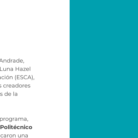
Andrade, 
 Luna Hazel 
ción (ESCA), 
s creadores 
 de la 
 programa, 
 Politécnico 
caron una 