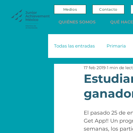
Medios
Contacto
QUIÉNES SOMOS
QUÉ HAC
Todas las entradas
Primaria
17 feb 2019
1 min de lec
Adultos
Editorial
Sco
Estudian
ganador
Nacional Monte de Piedad
El pasado 25 de en
Emprendedores y Empresario
Get App!! Un prog
semanas, los parti