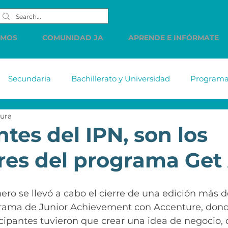
EMOS
COMUNIDAD JA
APRENDE E INFÓRMATE
Secundaria
Bachillerato y Universidad
Programas
tura
tiabank
MetLife
DELL
Accenture
Citiba
tes del IPN, son los
es del programa Get 
HSBC
Western Union
LINDE
PREC
Cue
ero se llevó a cabo el cierre de una edición más 
s de
Comunicados
Vacantes
Finanzas Persona
rama de Junior Achievement con Accenture, dond
cipantes tuvieron que crear una idea de negocio, 