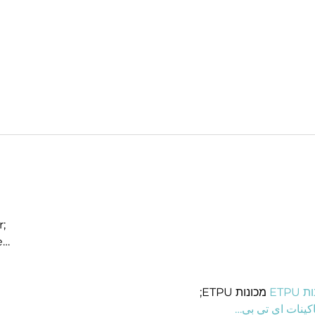
r;
e…
ונות
 מכונות ETPU;
；ينات اي تي بي