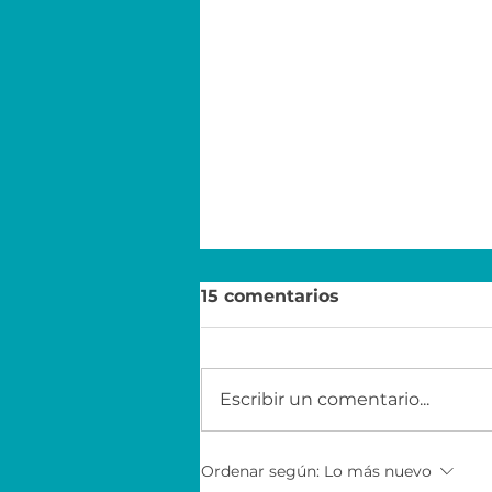
15 comentarios
Escribir un comentario...
JA Desafío Innova ® con
Ordenar según:
Lo más nuevo
Accenture en Monterrey