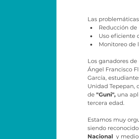
Las problemáticas 
Reducción de 
Uso eficiente d
Monitoreo de l
Los ganadores de 
Ángel Francisco Fl
García, estudiante
Unidad Tepepan, d
de 
"Guni", 
una apl
tercera edad. 
Estamos muy orgul
siendo reconocido
Nacional
  y medi