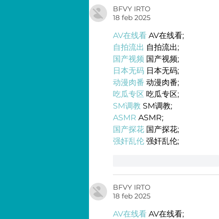
BFVY IRTO
18 feb 2025
AV在线看
 AV在线看;
自拍流出
 自拍流出;
国产视频
 国产视频;
日本无码
 日本无码;
动漫肉番
 动漫肉番;
吃瓜专区
 吃瓜专区;
SM调教
 SM调教;
ASMR
 ASMR;
国产探花
 国产探花;
强奸乱伦
 强奸乱伦;
Me gusta
Reaccionar
BFVY IRTO
18 feb 2025
AV在线看
 AV在线看;